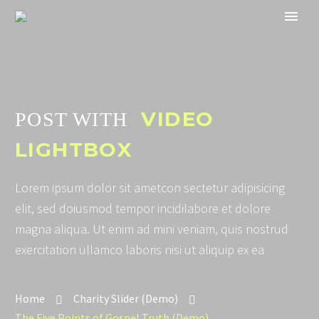
VIDEO
POST WITH
LIGHTBOX
Lorem ipsum dolor sit ametcon sectetur adipisicing
elit, sed doiusmod tempor incidilabore et dolore
magna aliqua. Ut enim ad mini veniam, quis nostrud
exercitation ullamco laboris nisi ut aliquip ex ea
Home
Charity Slider (Demo)
The Five Points of Gospel Truth (Demo)