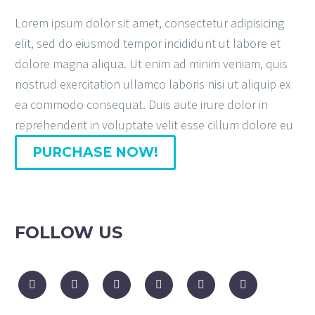
Lorem ipsum dolor sit amet, consectetur adipisicing
elit, sed do eiusmod tempor incididunt ut labore et
dolore magna aliqua. Ut enim ad minim veniam, quis
nostrud exercitation ullamco laboris nisi ut aliquip ex
ea commodo consequat. Duis aute irure dolor in
reprehenderit in voluptate velit esse cillum dolore eu
PURCHASE NOW!
FOLLOW US