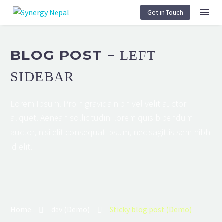
Get in Touch
BLOG POST
+ LEFT
SIDEBAR
Lorem Ipsum. Proin gravida nibh vel velit auctor
aliquet. Aenean sollicitudin, lorem quis bibendum
auctor, nisi elit consequat ipsum, nec sagittis sem nibh
id elit.
Home
dev (Demo)
Sticky blog post (Demo)