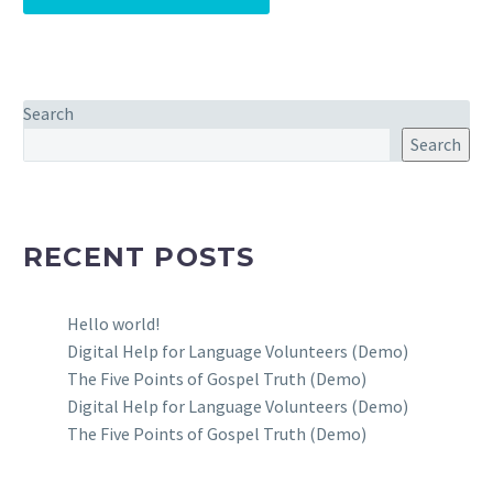
cursus a sit amet mauris.
auctor, nisi elit consequat ipsum,
0
19 Jul 2019
nec sagittis sem nibh id elit.
Post With Gallery Slider
(Demo)
0
Lorem Ipsum. Proin
02 Feb 2019
Search
gravida nibh vel velit
Search
auctor aliquet. Aenean
sollicitudin, lorem quis
bibendum auctor, nisi elit
consequat ipsum, nec
RECENT POSTS
sagittis sem nibh id elit.
Hello world!
Digital Help for Language Volunteers (Demo)
The Five Points of Gospel Truth (Demo)
Digital Help for Language Volunteers (Demo)
The Five Points of Gospel Truth (Demo)