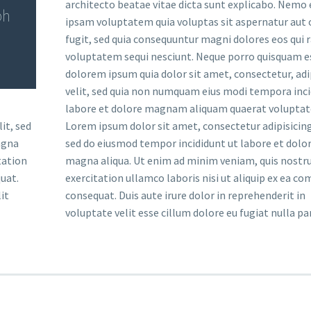
architecto beatae vitae dicta sunt explicabo. Nemo
bh
ipsam voluptatem quia voluptas sit aspernatur aut 
fugit, sed quia consequuntur magni dolores eos qui 
voluptatem sequi nesciunt. Neque porro quisquam es
dolorem ipsum quia dolor sit amet, consectetur, adi
velit, sed quia non numquam eius modi tempora inci
labore et dolore magnam aliquam quaerat volupta
it, sed
Lorem ipsum dolor sit amet, consectetur adipisicing 
agna
sed do eiusmod tempor incididunt ut labore et dolo
tation
magna aliqua. Ut enim ad minim veniam, quis nostr
uat.
exercitation ullamco laboris nisi ut aliquip ex ea 
it
consequat. Duis aute irure dolor in reprehenderit in
voluptate velit esse cillum dolore eu fugiat nulla par