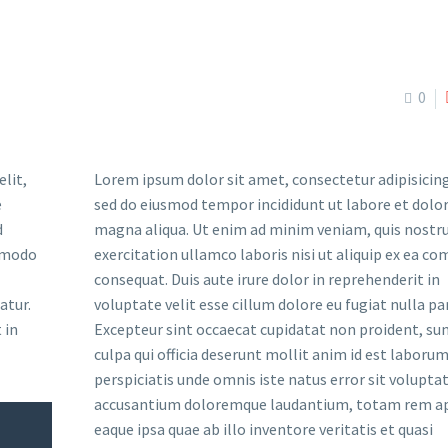
0
lit,
Lorem ipsum dolor sit amet, consectetur adipisicing 
e
sed do eiusmod tempor incididunt ut labore et dolo
d
magna aliqua. Ut enim ad minim veniam, quis nostr
ommodo
exercitation ullamco laboris nisi ut aliquip ex ea 
consequat. Duis aute irure dolor in reprehenderit in
atur.
voluptate velit esse cillum dolore eu fugiat nulla par
 in
Excepteur sint occaecat cupidatat non proident, sun
culpa qui officia deserunt mollit anim id est laborum
perspiciatis unde omnis iste natus error sit volupt
accusantium doloremque laudantium, totam rem a
eaque ipsa quae ab illo inventore veritatis et quasi