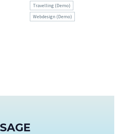
dio. Sed
quat
Travelling (Demo)
 erat
Webdesign (Demo)
 eu in
SSAGE