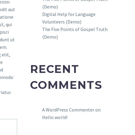
 enim
(Demo)
odit aut
Digital Help for Language
ratione
Volunteers (Demo)
t, qui
The Five Points of Gospel Truth
pisci
(Demo)
dunt ut
tem.
elit,
re
RECENT
ud
commodo
COMMENTS
iatur.
A WordPress Commenter
on
Hello world!