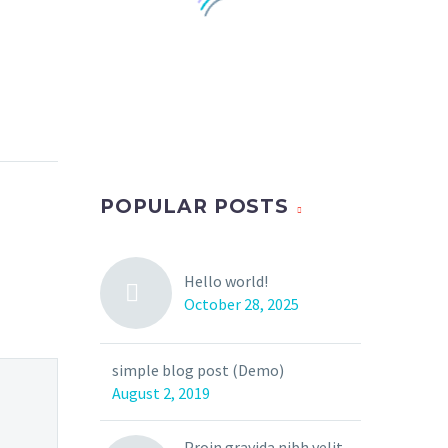
0
0
nibh vel
POPULAR POSTS
bendum
0
0
nibh vel
(Demo)
Hello world!
bendum
nibh vel
October 28, 2025
ipsum,
0
0
. Duis
bendum
m (Demo)
simple blog post (Demo)
nibh vel
August 2, 2019
0
0
bendum
 sidebar
Proin gravida nibh velit