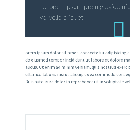
…Lorem Ipsum proin gravida ni
vel velit aliquet.
orem ipsum dolor sit amet, consectetur adipisicing el
do eiusmod tempor incididunt ut labore et dolore m
aliqua. Ut enim ad minim veniam, quis nostrud exerci
ullamco laboris nisi ut aliquip ex ea commodo conseq
Duis aute irure dolor in reprehenderit in voluptate vel