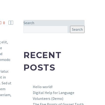


0
Search
Search
elit,
re
RECENT
ud
commodo
POSTS
iatur.
t in
. Sed ut
Hello world!
atem
Digital Help for Language
periam,
Volunteers (Demo)
The Five Points of Gospel Truth