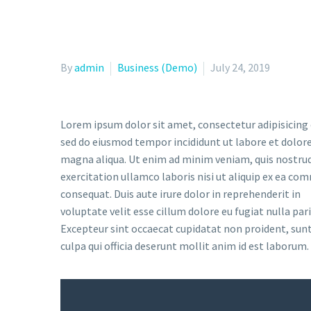
By
admin
Business (Demo)
July 24, 2019
Lorem ipsum dolor sit amet, consectetur adipisicing e
sed do eiusmod tempor incididunt ut labore et dolor
magna aliqua. Ut enim ad minim veniam, quis nostru
exercitation ullamco laboris nisi ut aliquip ex ea c
consequat. Duis aute irure dolor in reprehenderit in
voluptate velit esse cillum dolore eu fugiat nulla pari
Excepteur sint occaecat cupidatat non proident, sunt
culpa qui officia deserunt mollit anim id est laborum.